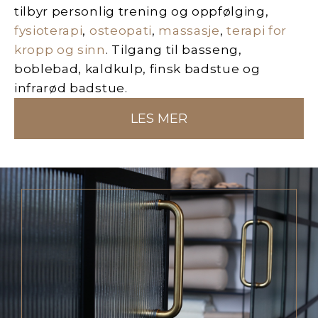
tilbyr personlig trening og oppfølging,
fysioterapi
,
osteopati
,
massasje
,
terapi for
kropp og sinn
. Tilgang til basseng,
boblebad, kaldkulp, finsk badstue og
infrarød badstue.
LES MER