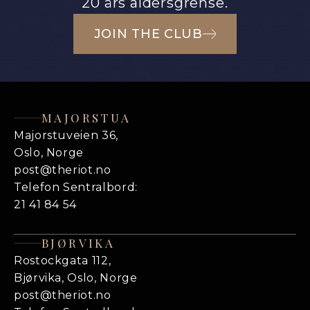
20 års aldersgrense.
JOIN THE CLUB
MAJORSTUA
Majorstuveien 36,
Oslo, Norge
post@theriot.no
Telefon Sentralbord:
21 41 84 54
BJØRVIKA
Rostockgata 112,
Bjørvika, Oslo, Norge
post@theriot.no